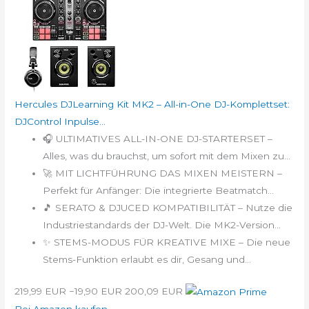
Hercules DJLearning Kit MK2 – All-in-One DJ-Komplettset:
DJControl Inpulse...
🎧 ULTIMATIVES ALL-IN-ONE DJ-STARTERSET –
Alles, was du brauchst, um sofort mit dem Mixen zu...
🚀 MIT LICHTFÜHRUNG DAS MIXEN MEISTERN –
Perfekt für Anfänger: Die integrierte Beatmatch...
🎵 SERATO & DJUCED KOMPATIBILITÄT – Nutze die
Industriestandards der DJ-Welt. Die MK2-Version...
✨ STEMS-MODUS FÜR KREATIVE MIXE – Die neue
Stems-Funktion erlaubt es dir, Gesang und...
219,99 EUR
−19,90 EUR
200,09 EUR
Bei Amazon kaufen