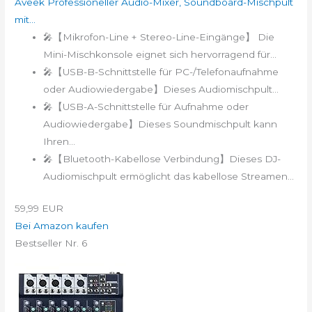
Aveek Professioneller Audio-Mixer, Soundboard-Mischpult
mit...
🎤【Mikrofon-Line + Stereo-Line-Eingänge】 Die
Mini-Mischkonsole eignet sich hervorragend für...
🎤【USB-B-Schnittstelle für PC-/Telefonaufnahme
oder Audiowiedergabe】​Dieses Audiomischpult...
🎤【USB-A-Schnittstelle für Aufnahme oder
Audiowiedergabe】Dieses Soundmischpult kann
Ihren...
🎤【Bluetooth-Kabellose Verbindung】Dieses DJ-
Audiomischpult ermöglicht das kabellose Streamen...
59,99 EUR
Bei Amazon kaufen
Bestseller Nr. 6