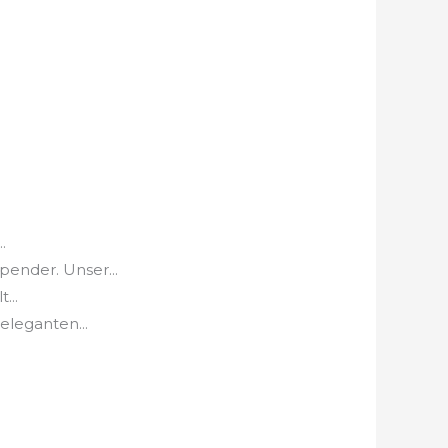
.
ender. Unser...
...
eleganten...