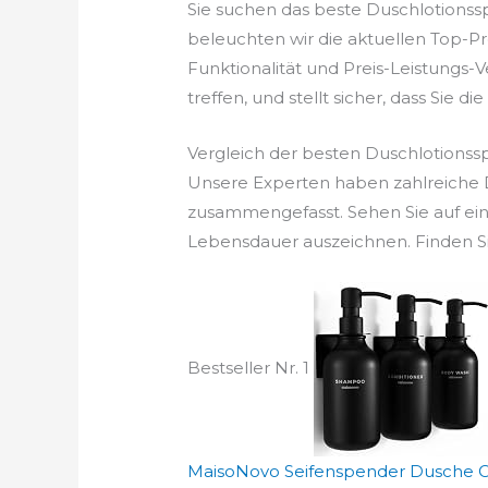
Sie suchen das beste Duschlotionss
beleuchten wir die aktuellen Top-Pr
Funktionalität und Preis-Leistungs-
treffen, und stellt sicher, dass Sie di
Vergleich der besten Duschlotionss
Unsere Experten haben zahlreiche D
zusammengefasst. Sehen Sie auf ein
Lebensdauer auszeichnen. Finden Si
Bestseller Nr. 1
MaisoNovo Seifenspender Dusche Oh