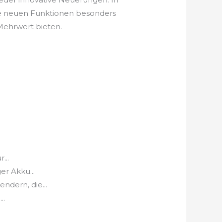
he neuen Funktionen besonders
 Mehrwert bieten.
...
er Akku...
ndern, die...
..