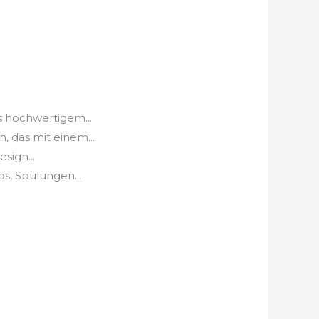
s hochwertigem...
 das mit einem...
sign...
, Spülungen...