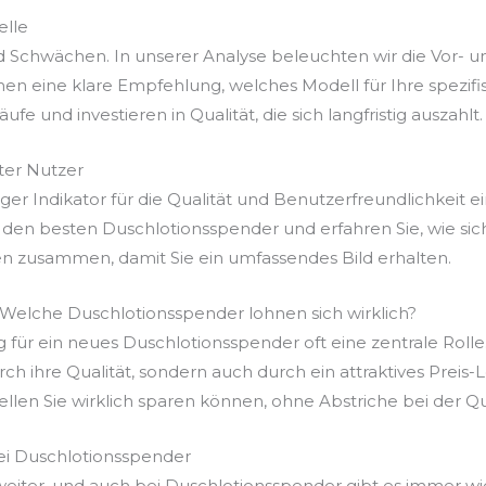
elle
d Schwächen. In unserer Analyse beleuchten wir die Vor- u
n eine klare Empfehlung, welches Modell für Ihre spezif
fe und investieren in Qualität, die sich langfristig auszahlt.
er Nutzer
r Indikator für die Qualität und Benutzerfreundlichkeit ei
 den besten Duschlotionsspender und erfahren Sie, wie sic
en zusammen, damit Sie ein umfassendes Bild erhalten.
: Welche Duschlotionsspender lohnen sich wirklich?
g für ein neues Duschlotionsspender oft eine zentrale Rolle
rch ihre Qualität, sondern auch durch ein attraktives Preis
llen Sie wirklich sparen können, ohne Abstriche bei der Q
ei Duschlotionsspender
 weiter, und auch bei Duschlotionsspender gibt es immer w