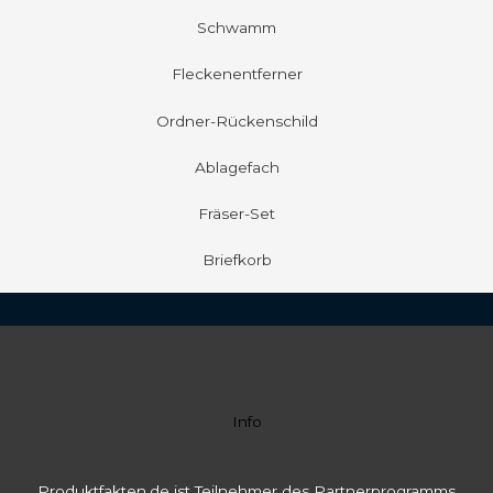
Schwamm
Fleckenentferner
Ordner-Rückenschild
Ablagefach
Fräser-Set
Briefkorb
Info
Produktfakten.de ist Teilnehmer des Partnerprogramms