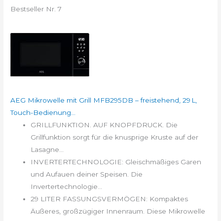
Bestseller Nr. 7
AEG Mikrowelle mit Grill MFB295DB – freistehend, 29 L,
Touch-Bedienung...
GRILLFUNKTION. AUF KNOPFDRUCK. Die
Grillfunktion sorgt für die knusprige Kruste auf der
Lasagne...
INVERTERTECHNOLOGIE: Gleischmäßiges Garen
und Aufauen deiner Speisen. Die
Invertertechnologie...
29 LITER FASSUNGSVERMÖGEN: Kompaktes
Äußeres, großzügiger Innenraum. Diese Mikrowelle