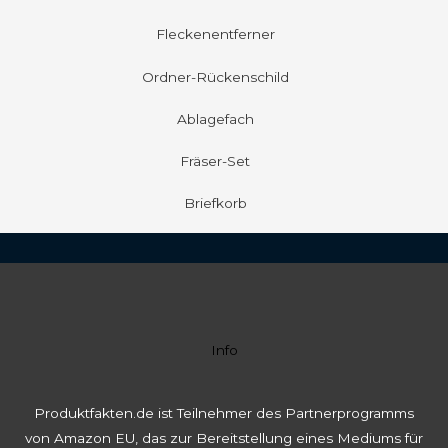
Fleckenentferner
Ordner-Rückenschild
Ablagefach
Fräser-Set
Briefkorb
Info
Produktfakten.de ist Teilnehmer des Partnerprogramms
von Amazon EU, das zur Bereitstellung eines Mediums für