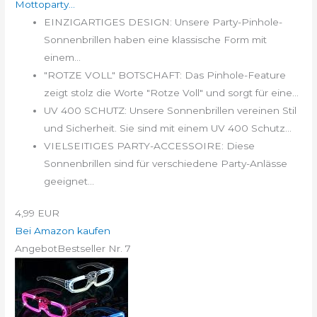
Mottoparty...
EINZIGARTIGES DESIGN: Unsere Party-Pinhole-
Sonnenbrillen haben eine klassische Form mit
einem...
"ROTZE VOLL" BOTSCHAFT: Das Pinhole-Feature
zeigt stolz die Worte "Rotze Voll" und sorgt für eine...
UV 400 SCHUTZ: Unsere Sonnenbrillen vereinen Stil
und Sicherheit. Sie sind mit einem UV 400 Schutz...
VIELSEITIGES PARTY-ACCESSOIRE: Diese
Sonnenbrillen sind für verschiedene Party-Anlässe
geeignet...
4,99 EUR
Bei Amazon kaufen
Angebot
Bestseller Nr. 7