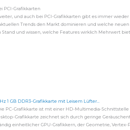
i PCI-Grafikkarten
 weiter, und auch bei PCI-Grafikkarten gibt es immer wiede
 aktuellen Trends den Markt dominieren und welche neuen 
 Stand und wissen, welche Features wirklich Mehrwert bie
Hz 1 GB DDR3-Grafikkarte mit Leisem Lüfter...
C-Grafikkarte ist mit einer HD-Multimedia-Schnittstelle 
op-Grafikkarte zeichnet sich durch geringe Geräuschentw
ändig einheitlicher GPU-Grafikkern, der Geometrie, Vertex-Ph