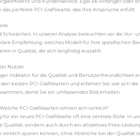
ergieeffizienz und Kundenservice. Egal ob Anfänger oder e
e das perfekte PCI-Grafikkarte, das Ihre Ansprüche erfüllt.
elle
d Schwächen. In unserer Analyse beleuchten wir die Vor- u
lare Empfehlung, welches Modell für Ihre spezifischen Bed
n in Qualität, die sich langfristig auszahlt.
er Nutzer
r Indikator für die Qualität und Benutzerfreundlichkeit ei
den besten PCI-Grafikkarten und erfahren Sie, wie sich di
usammen, damit Sie ein umfassendes Bild erhalten.
 Welche PCI-Grafikkarten lohnen sich wirklich?
 für ein neues PCI-Grafikkarte oft eine zentrale Rolle. In u
re Qualität, sondern auch durch ein attraktives Preis-Leist
e wirklich sparen können, ohne Abstriche bei der Qualität 