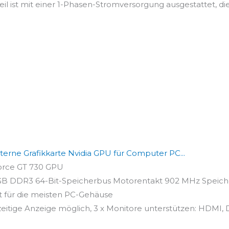
 ist mit einer 1-Phasen-Stromversorgung ausgestattet, die 
erne Grafikkarte Nvidia GPU für Computer PC...
orce GT 730 GPU
B DDR3 64-Bit-Speicherbus Motorentakt 902 MHz Speicher
t für die meisten PC-Gehäuse
zeitige Anzeige möglich, 3 x Monitore unterstützen: HDMI, D