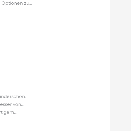
 Optionen zu...
underschön...
sser von...
tigem...