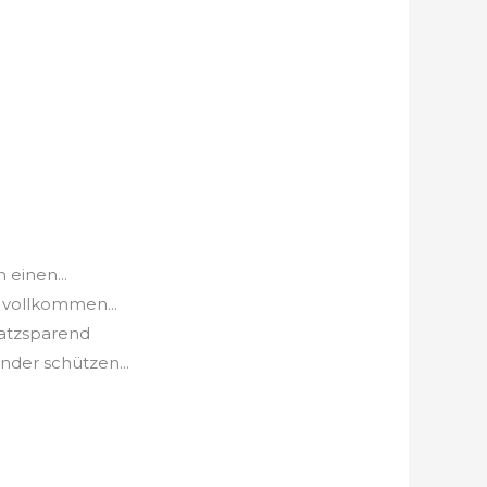
einen...
 vollkommen...
latzsparend
der schützen...