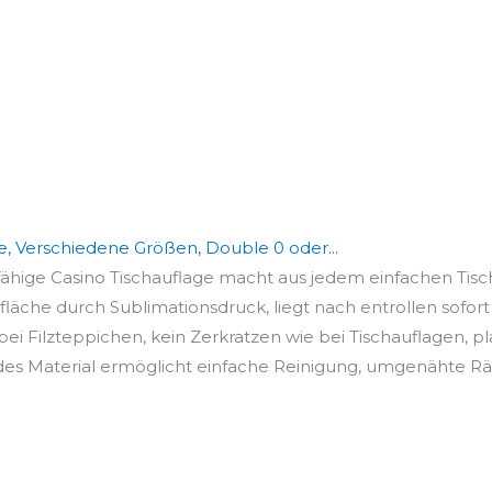
te, Verschiedene Größen, Double 0 oder...
ähige Casino Tischauflage macht aus jedem einfachen Tisch 
äche durch Sublimationsdruck, liegt nach entrollen sofort
ei Filzteppichen, kein Zerkratzen wie bei Tischauflagen, p
 Material ermöglicht einfache Reinigung, umgenähte Rän