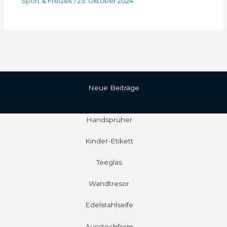
Sport & Freizeit
/
23. Oktober 2024
Neue Beiträge
Handsprüher
Kinder-Etikett
Teeglas
Wandtresor
Edelstahlseife
Ausstechform