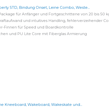
rty STD, Bindung Onset, Leine Combo, Weste...
ckage für Anfänger und Fortgeschrittene von 20 bis 50 kg,
aftaufwand und intuitives Handling, fehlerverzeihender Con
nter-Finnen für Speed und Boardkontrolle
chen und PU Lite Core mit Fiberglas Armierung
-One Kneeboard, Wakeboard, Wakeskate und...