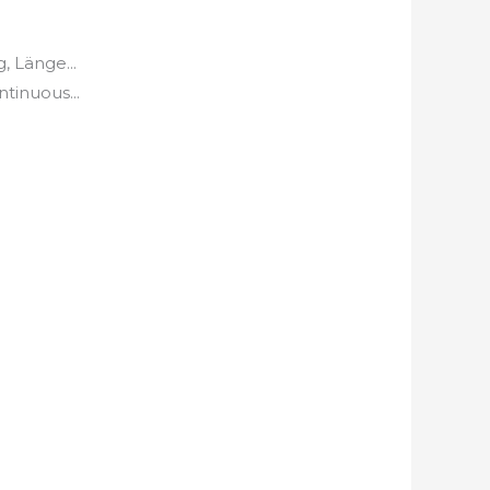
 Länge...
tinuous...