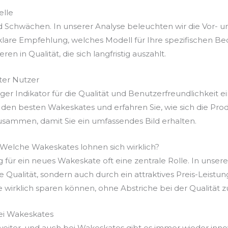
elle
d Schwächen. In unserer Analyse beleuchten wir die Vor- u
are Empfehlung, welches Modell für Ihre spezifischen Bedü
n in Qualität, die sich langfristig auszahlt.
er Nutzer
r Indikator für die Qualität und Benutzerfreundlichkeit ei
 den besten Wakeskates und erfahren Sie, wie sich die Pro
usammen, damit Sie ein umfassendes Bild erhalten.
: Welche Wakeskates lohnen sich wirklich?
g für ein neues Wakeskate oft eine zentrale Rolle. In unser
re Qualität, sondern auch durch ein attraktives Preis-Leist
e wirklich sparen können, ohne Abstriche bei der Qualität 
ei Wakeskates
 weiter, und auch bei Wakeskates gibt es immer wieder inn