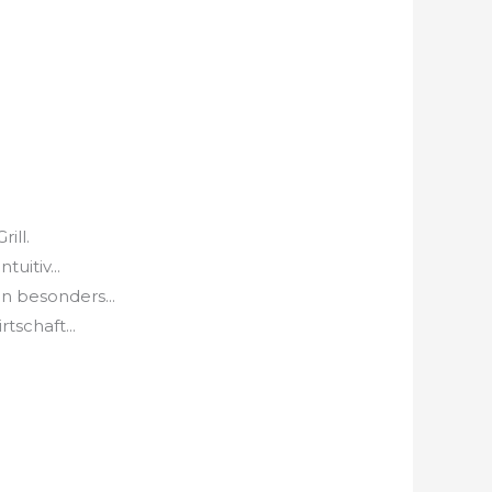
ill.
uitiv...
 besonders...
schaft...