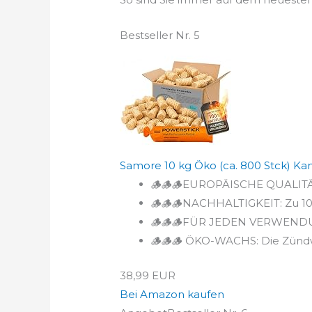
Bestseller Nr. 5
Samore 10 kg Öko (ca. 800 Stck) Kam
🪵🪵🪵EUROPÄISCHE QUALITÄT: 
🪵🪵🪵NACHHALTIGKEIT: Zu 10
🪵🪵🪵FÜR JEDEN VERWENDUN
🪵🪵🪵 ÖKO-WACHS: Die Zündwol
38,99 EUR
Bei Amazon kaufen