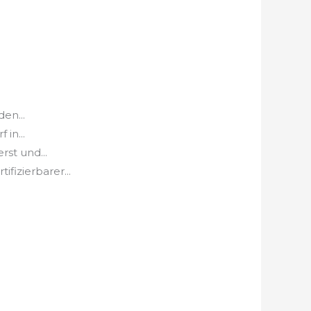
en...
in...
st und...
fizierbarer...