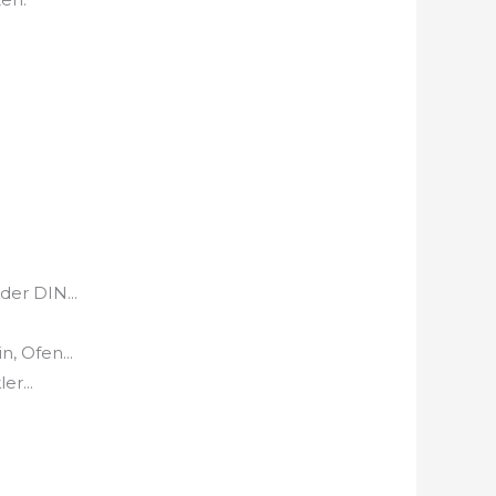
er DIN...
 Ofen...
r...