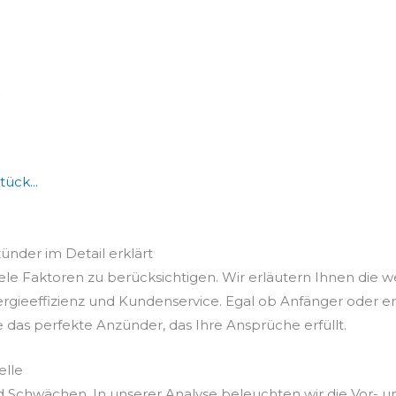
ück...
zünder im Detail erklärt
ele Faktoren zu berücksichtigen. Wir erläutern Ihnen die w
ergieeffizienz und Kundenservice. Egal ob Anfänger oder e
e das perfekte Anzünder, das Ihre Ansprüche erfüllt.
elle
d Schwächen. In unserer Analyse beleuchten wir die Vor- 