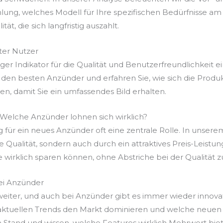
ung, welches Modell für Ihre spezifischen Bedürfnisse am 
ät, die sich langfristig auszahlt.
er Nutzer
r Indikator für die Qualität und Benutzerfreundlichkeit ei
den besten Anzünder und erfahren Sie, wie sich die Produk
, damit Sie ein umfassendes Bild erhalten.
: Welche Anzünder lohnen sich wirklich?
g für ein neues Anzünder oft eine zentrale Rolle. In unserem
re Qualität, sondern auch durch ein attraktives Preis-Leist
e wirklich sparen können, ohne Abstriche bei der Qualität 
ei Anzünder
 weiter, und auch bei Anzünder gibt es immer wieder innov
 aktuellen Trends den Markt dominieren und welche neuen 
 Stand und wissen, welche Features wirklich Mehrwert bie