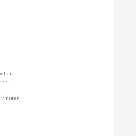
cher...
ner...
.
Minuten...