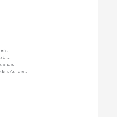
n...
bil...
dende...
en. Auf der...