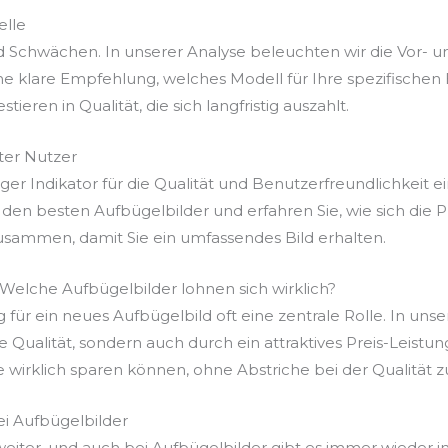
elle
d Schwächen. In unserer Analyse beleuchten wir die Vor- u
e klare Empfehlung, welches Modell für Ihre spezifischen 
ieren in Qualität, die sich langfristig auszahlt.
er Nutzer
r Indikator für die Qualität und Benutzerfreundlichkeit ei
den besten Aufbügelbilder und erfahren Sie, wie sich die 
usammen, damit Sie ein umfassendes Bild erhalten.
 Welche Aufbügelbilder lohnen sich wirklich?
g für ein neues Aufbügelbild oft eine zentrale Rolle. In uns
re Qualität, sondern auch durch ein attraktives Preis-Leist
e wirklich sparen können, ohne Abstriche bei der Qualität 
ei Aufbügelbilder
 weiter, und auch bei Aufbügelbilder gibt es immer wieder