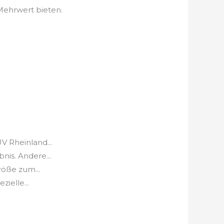
 Mehrwert bieten.
 Rheinland...
is. Andere...
öße zum...
ielle...