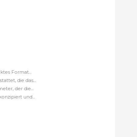
tes Format...
ttet, die das...
er, der die...
nzipiert und...