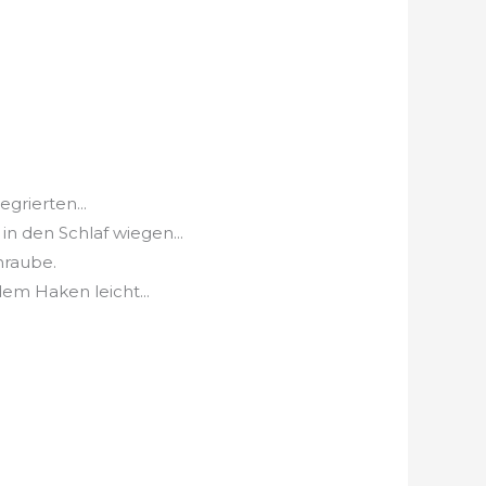
rierten...
 den Schlaf wiegen...
hraube.
m Haken leicht...