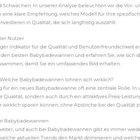
d Schwächen. In unserer Analyse beleuchten wir die Vor- u
ne klare Empfehlung, welches Modell für Ihre spezifisc
vestieren in Qualität, die sich langfristig auszahlt.
er Nutzer
r Indikator für die Qualität und Benutzerfreundlichkeit ei
 den besten Babybadewannen und erfahren Sie, wie sich d
usammen, damit Sie ein umfassendes Bild erhalten.
s: Welche Babybadewannen lohnen sich wirklich?
ng für ein neues Babybadewanne oft eine zentrale Rolle. In 
re Qualität, sondern auch durch ein attraktives Preis-Leist
e wirklich sparen können, ohne Abstriche bei der Qualität 
 bei Babybadewannen
g weiter, und auch bei Babybadewannen gibt es immer wied
, welche aktuellen Trends den Markt dominieren und welc