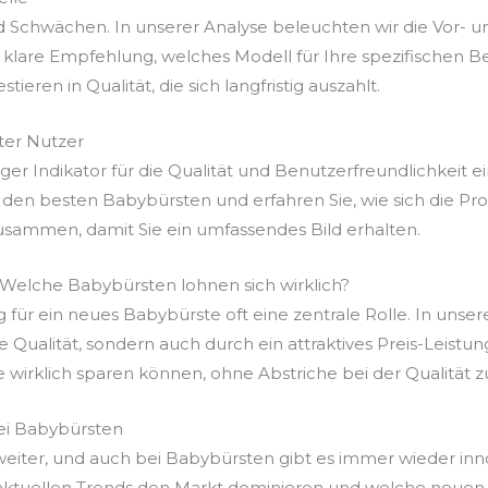
d Schwächen. In unserer Analyse beleuchten wir die Vor- u
lare Empfehlung, welches Modell für Ihre spezifischen Be
ieren in Qualität, die sich langfristig auszahlt.
er Nutzer
r Indikator für die Qualität und Benutzerfreundlichkeit ei
 den besten Babybürsten und erfahren Sie, wie sich die Pr
usammen, damit Sie ein umfassendes Bild erhalten.
: Welche Babybürsten lohnen sich wirklich?
g für ein neues Babybürste oft eine zentrale Rolle. In unser
re Qualität, sondern auch durch ein attraktives Preis-Leist
e wirklich sparen können, ohne Abstriche bei der Qualität 
ei Babybürsten
 weiter, und auch bei Babybürsten gibt es immer wieder in
 aktuellen Trends den Markt dominieren und welche neuen 