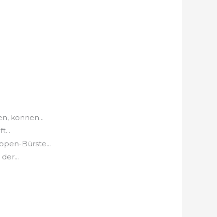
n, können...
...
pen-Bürste...
der...