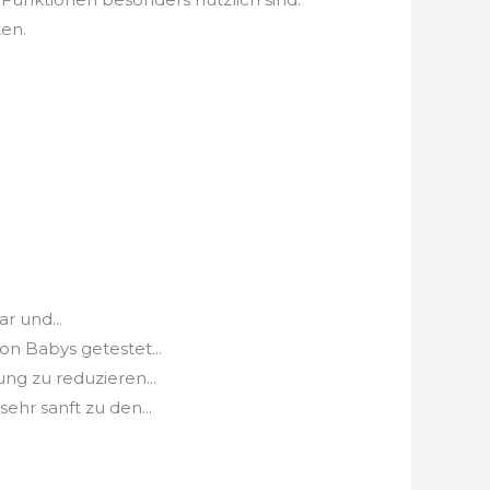
ten.
 und...
n Babys getestet...
g zu reduzieren...
hr sanft zu den...