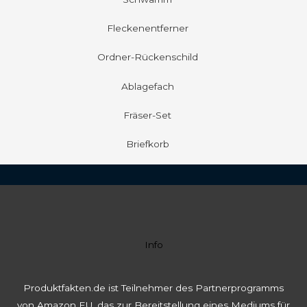
Fleckenentferner
Ordner-Rückenschild
Ablagefach
Fräser-Set
Briefkorb
Info
Produktfakten.de ist Teilnehmer des Partnerprogramms
von Amazon EU, das zur Bereitstellung eines Mediums für