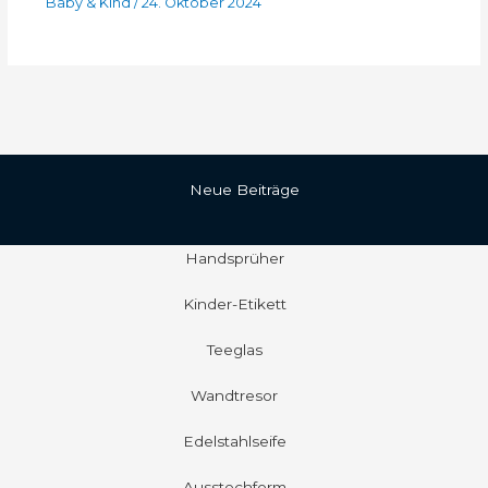
Baby & Kind
/
24. Oktober 2024
Neue Beiträge
Handsprüher
Kinder-Etikett
Teeglas
Wandtresor
Edelstahlseife
Ausstechform