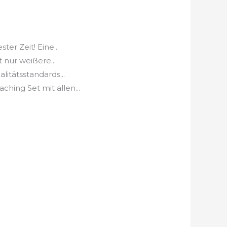
r Zeit! Eine...
nur weißere...
tätsstandards...
ing Set mit allen...