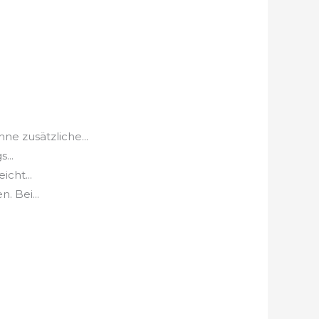
e zusätzliche...
...
icht...
. Bei...