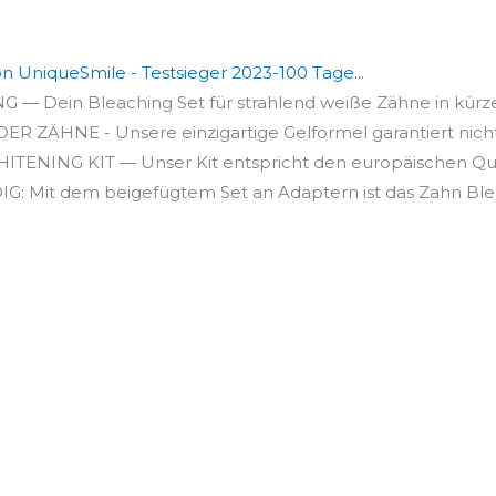
n UniqueSmile - Testsieger 2023-100 Tage...
in Bleaching Set für strahlend weiße Zähne in kürzeste
ÄHNE - Unsere einzigartige Gelformel garantiert nicht 
NING KIT — Unser Kit entspricht den europäischen Quali
it dem beigefügtem Set an Adaptern ist das Zahn Bleach