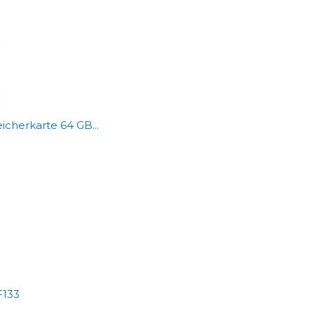
cherkarte 64 GB...
F133