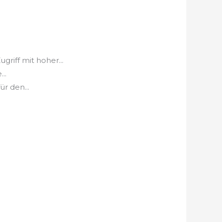
riff mit hoher...
..
r den...
.