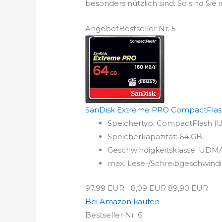
besonders nützlich sind. So sind Si
Angebot
Bestseller Nr. 5
SanDisk Extreme PRO CompactFlash 
Speichertyp: CompactFlash 
Speicherkapazität: 64 GB
Geschwindigkeitsklasse: UDM
max. Lese-/Schreibgeschwindig
97,99 EUR
−8,09 EUR
89,90 EUR
Bei Amazon kaufen
Bestseller Nr. 6