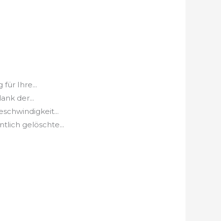
ür Ihre...
nk der...
schwindigkeit...
lich gelöschte...