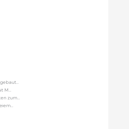
gebaut...
t M...
en zum...
eiem...