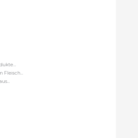
ukte...
Fleisch...
us...