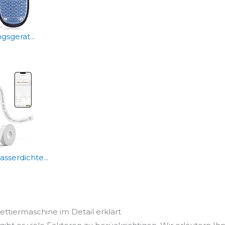
sgerät...
sserdichte...
kettiermaschine im Detail erklärt