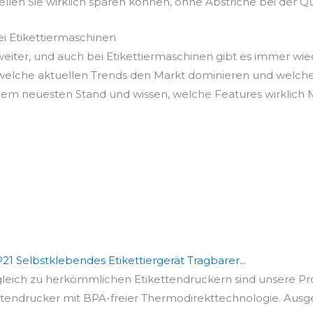
llen Sie wirklich sparen können, ohne Abstriche bei der Q
ei Etikettiermaschinen
 weiter, und auch bei Etikettiermaschinen gibt es immer wi
, welche aktuellen Trends den Markt dominieren und welc
f dem neuesten Stand und wissen, welche Features wirklich
1 Selbstklebendes Etikettiergerät Tragbarer...
ich zu herkömmlichen Etikettendruckern sind unsere Pro
ndrucker mit BPA-freier Thermodirekttechnologie. Ausgest