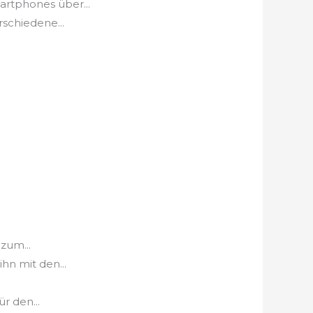
rtphones über...
schiedene...
zum...
hn mit den...
r den...