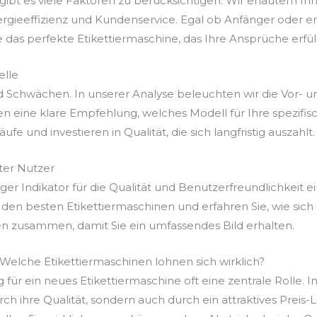
ibt es viele Faktoren zu berücksichtigen. Wir erläutern Ih
ergieeffizienz und Kundenservice. Egal ob Anfänger oder e
e das perfekte Etikettiermaschine, das Ihre Ansprüche erfüll
elle
d Schwächen. In unserer Analyse beleuchten wir die Vor- u
n eine klare Empfehlung, welches Modell für Ihre spezifi
fe und investieren in Qualität, die sich langfristig auszahlt.
er Nutzer
r Indikator für die Qualität und Benutzerfreundlichkeit ei
den besten Etikettiermaschinen und erfahren Sie, wie sich
en zusammen, damit Sie ein umfassendes Bild erhalten.
 Welche Etikettiermaschinen lohnen sich wirklich?
 für ein neues Etikettiermaschine oft eine zentrale Rolle. I
rch ihre Qualität, sondern auch durch ein attraktives Preis