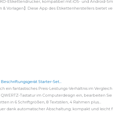
-Etikettendrucker, kompatibel mit iOS- und Android-Sma
& Vorlagen】Diese App des Etikettenherstellers bietet ver
schriftungsgerät Starter-Set...
h ein fantastisches Preis-Leistungs-Verhältnis im Vergleich 
r QWERTZ-Tastatur im Computerdesign ein, bearbeiten Sie i
tten in 6 Schriftgrößen, 8 Textstilen, 4 Rahmen plus...
er dank automatischer Abschaltung; kompakt und leicht fü