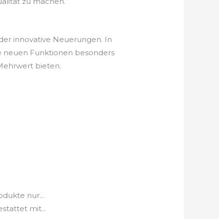
ualität zu machen.
eder innovative Neuerungen. In
he neuen Funktionen besonders
 Mehrwert bieten.
dukte nur...
attet mit...