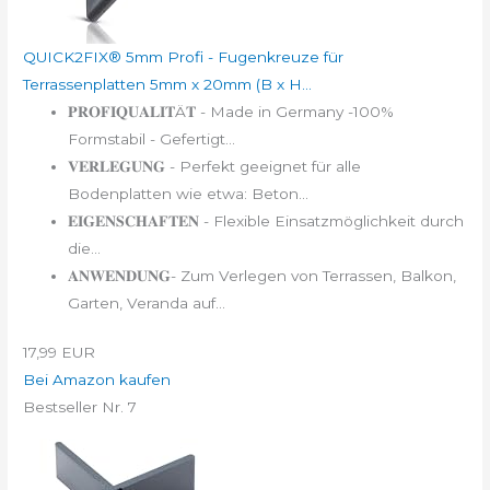
QUICK2FIX® 5mm Profi - Fugenkreuze für
Terrassenplatten 5mm x 20mm (B x H...
𝐏𝐑𝐎𝐅𝐈𝐐𝐔𝐀𝐋𝐈𝐓Ä𝐓 - Made in Germany -100%
Formstabil - Gefertigt...
𝐕𝐄𝐑𝐋𝐄𝐆𝐔𝐍𝐆 - Perfekt geeignet für alle
Bodenplatten wie etwa: Beton...
𝐄𝐈𝐆𝐄𝐍𝐒𝐂𝐇𝐀𝐅𝐓𝐄𝐍 - Flexible Einsatzmöglichkeit durch
die...
𝐀𝐍𝐖𝐄𝐍𝐃𝐔𝐍𝐆- Zum Verlegen von Terrassen, Balkon,
Garten, Veranda auf...
17,99 EUR
Bei Amazon kaufen
Bestseller Nr. 7