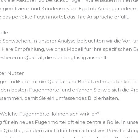
 viele Faktoren zu berücksichtigen. Wir erläutern Ihnen di
ergieeffizienz und Kundenservice. Egal ob Anfänger oder e
e das perfekte Fugenmörtel, das Ihre Ansprüche erfüllt.
elle
d Schwächen. In unserer Analyse beleuchten wir die Vor- u
lare Empfehlung, welches Modell für Ihre spezifischen Be
ieren in Qualität, die sich langfristig auszahlt.
er Nutzer
r Indikator für die Qualität und Benutzerfreundlichkeit ei
 den besten Fugenmörtel und erfahren Sie, wie sich die Pr
usammen, damit Sie ein umfassendes Bild erhalten.
: Welche Fugenmörtel lohnen sich wirklich?
g für ein neues Fugenmörtel oft eine zentrale Rolle. In uns
re Qualität, sondern auch durch ein attraktives Preis-Leist