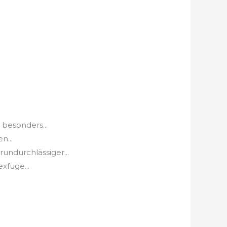
 besonders...
n...
ndurchlässiger...
xfuge...