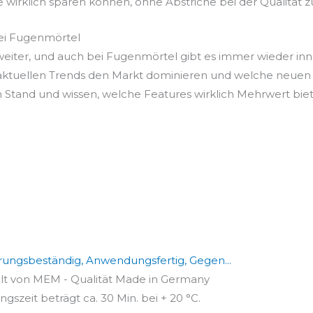
e wirklich sparen können, ohne Abstriche bei der Qualität 
bei Fugenmörtel
g weiter, und auch bei Fugenmörtel gibt es immer wieder i
 aktuellen Trends den Markt dominieren und welche neuen 
 Stand und wissen, welche Features wirklich Mehrwert bie
ungsbeständig, Anwendungsfertig, Gegen...
alt von MEM - Qualität Made in Germany
gszeit beträgt ca. 30 Min. bei + 20 °C.