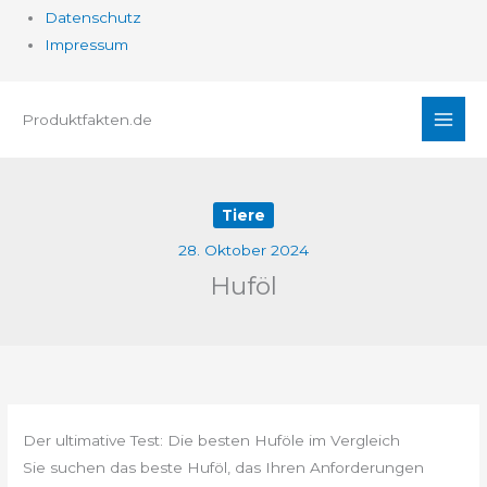
Datenschutz
Impressum
Zum
Produktfakten.de
Inhalt
springen
Tiere
28. Oktober 2024
Huföl
Der ultimative Test: Die besten Huföle im Vergleich
Sie suchen das beste Huföl, das Ihren Anforderungen