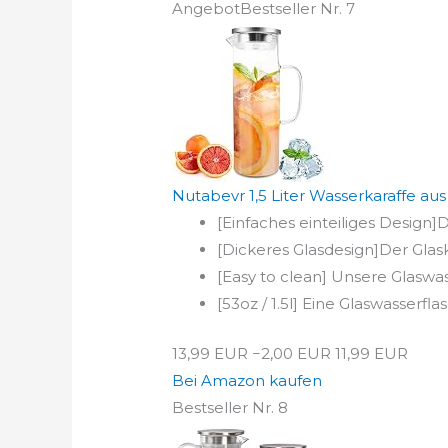
Angebot
Bestseller Nr. 7
Nutabevr 1,5 Liter Wasserkaraffe aus 
[Einfaches einteiliges Design]D
[Dickeres Glasdesign]Der Glask
[Easy to clean] Unsere Glasw
[53oz / 1.5l] Eine Glaswasserf
13,99 EUR
−2,00 EUR
11,99 EUR
Bei Amazon kaufen
Bestseller Nr. 8