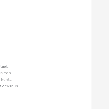
aal...
n een...
kunt...
eksel is...