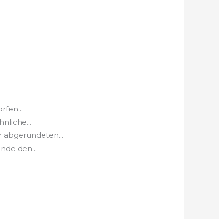
rfen...
nliche...
r abgerundeten...
nde den...