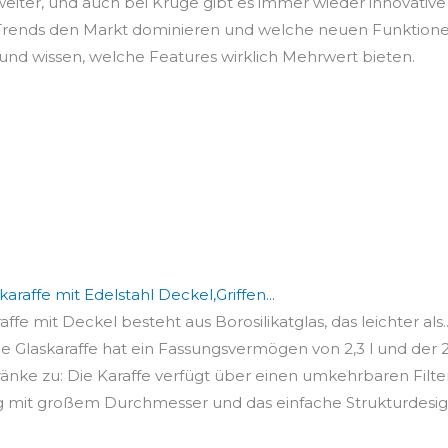
 weiter, und auch bei Krüge gibt es immer wieder innovati
 Trends den Markt dominieren und welche neuen Funktionen
nd wissen, welche Features wirklich Mehrwert bieten.
raffe mit Edelstahl Deckel,Griffen...
fe mit Deckel besteht aus Borosilikatglas, das leichter als..
 Glaskaraffe hat ein Fassungsvermögen von 2,3 l und der 2
änke zu: Die Karaffe verfügt über einen umkehrbaren Filter
ng mit großem Durchmesser und das einfache Strukturdesign