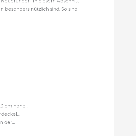
ve Neuerungen. In diesem Abschnitt
 besonders nützlich sind. So sind
.
3 cm hohe...
deckel...
 der...