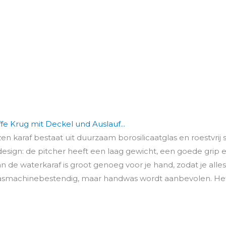
fe Krug mit Deckel und Auslauf...
en karaf bestaat uit duurzaam borosilicaatglas en roestvrij st
esign: de pitcher heeft een laag gewicht, een goede grip e
 de waterkaraf is groot genoeg voor je hand, zodat je alles 
asmachinebestendig, maar handwas wordt aanbevolen. Het d