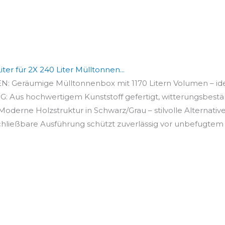
iter für 2X 240 Liter Mülltonnen...
räumige Mülltonnenbox mit 1170 Litern Volumen – ideal
us hochwertigem Kunststoff gefertigt, witterungsbeständ
e Holzstruktur in Schwarz/Grau – stilvolle Alternative z
eßbare Ausführung schützt zuverlässig vor unbefugtem Zu