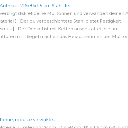
thrazit 216x81x115 cm Stahl, 1er...
verbirgt diskret deine Mülltonnen und verwandelt deinen A
erial:】 Der pulverbeschichtete Stahl bietet Festigkeit...
us:】 Der Deckel ist mit Ketten ausgestattet, die am...
nttüren mit Riegel machen das Herausnehmen der Müllton
nne, robuste verzinkte...
t einer Größe von 78 cm (T) × 68 cm (B) × 115 cm (H) wurde