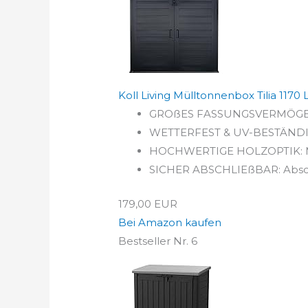
Koll Living Mülltonnenbox Tilia 1170 L
GROßES FASSUNGSVERMÖGEN: Ge
WETTERFEST & UV-BESTÄNDIG: A
HOCHWERTIGE HOLZOPTIK: Modern
SICHER ABSCHLIEßBAR: Abschli
179,00 EUR
Bei Amazon kaufen
Bestseller Nr. 6