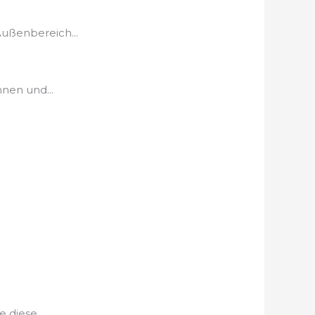
ußenbereich...
nen und...
 diese...