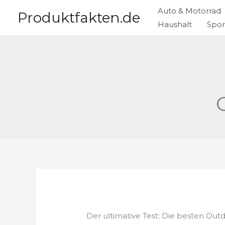
Zum
Auto & Motorrad
Produktfakten.de
Inhalt
Haushalt
Spor
springen
Der ultimative Test: Die besten Ou