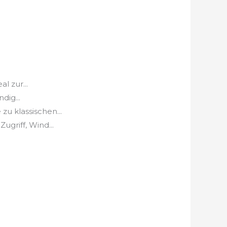
 zur...
ig...
u klassischen...
griff, Wind...