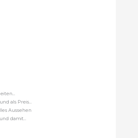
iten...
d als Preis...
lles Aussehen
und damit...