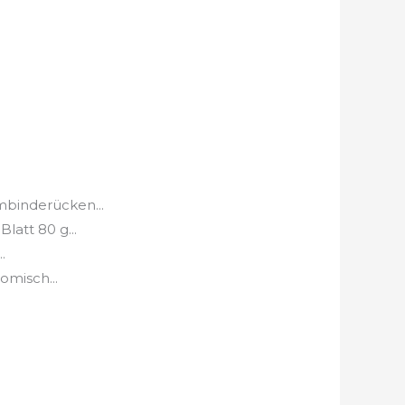
binderücken...
att 80 g...
.
omisch...