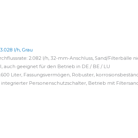
.028 l/h, Grau
hflussrate: 2.082 l/h, 32-mm-Anschluss, Sand/Filterbälle nic
I, auch geeignet für den Betrieb in DE / BE / LU
6.600 Liter, Fassungsvermögen, Robuster, korrosionsbeständi
, integrierter Personenschutzschalter, Betrieb mit Filtersand.