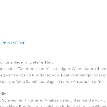
h bis 58.000L...
dfilteranlage im Detail erklärt
t es viele Faktoren zu berücksichtigen. Wir erläutern Ihnen
ergieeffizienz und Kundenservice. Egal ob Anfänger oder e
e das perfekte Sandfilteranlage, das Ihre Ansprüche erfüllt.
elle
d Schwächen. In unserer Analyse beleuchten wir die Vor- u
eine klare Empfehlung, welches Modell für Ihre spezifisc