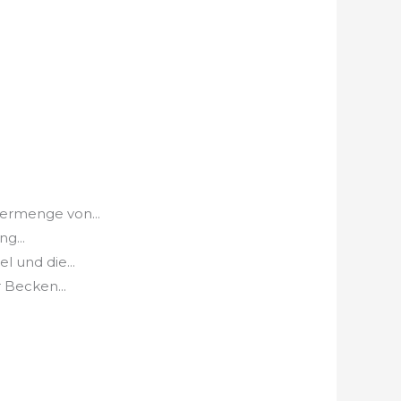
ermenge von...
g...
l und die...
 Becken...