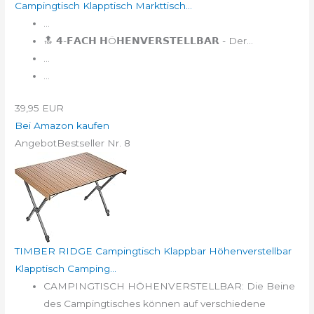
Campingtisch Klapptisch Markttisch...
...
🔝 𝟰-𝗙𝗔𝗖𝗛 𝗛Ö𝗛𝗘𝗡𝗩𝗘𝗥𝗦𝗧𝗘𝗟𝗟𝗕𝗔𝗥 - Der...
...
...
39,95 EUR
Bei Amazon kaufen
Angebot
Bestseller Nr. 8
TIMBER RIDGE Campingtisch Klappbar Höhenverstellbar
Klapptisch Camping...
CAMPINGTISCH HÖHENVERSTELLBAR: Die Beine
des Campingtisches können auf verschiedene