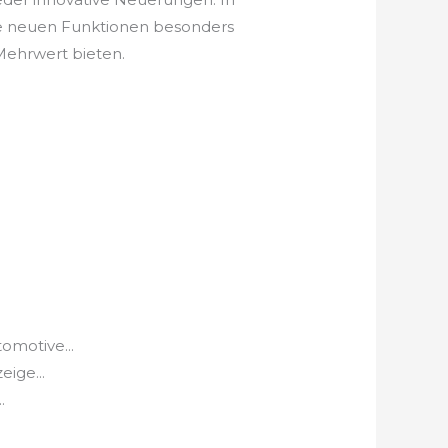
he neuen Funktionen besonders
 Mehrwert bieten.
omotive...
ige...
.