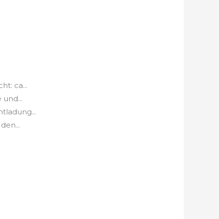
t: ca...
 und...
tladung...
den...