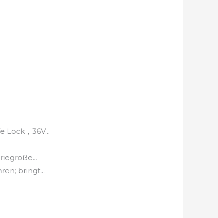
e Lock，36V...
iegröße...
n; bringt...