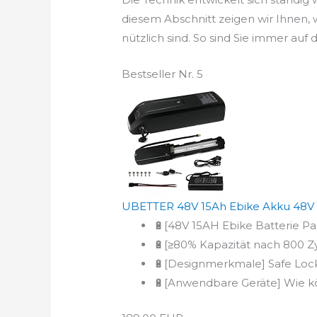
diesem Abschnitt zeigen wir Ihnen
nützlich sind. So sind Sie immer au
Bestseller Nr. 5
UBETTER 48V 15Ah Ebike Akku 48V El
🔋[48V 15AH Ebike Batterie Pa
🔋[≥80% Kapazität nach 800 Zy
🔋[Designmerkmale] Safe Lock:
🔋[Anwendbare Geräte] Wie könn