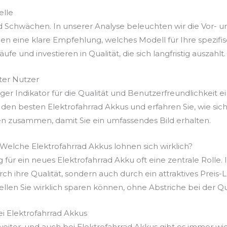
elle
d Schwächen. In unserer Analyse beleuchten wir die Vor- u
en eine klare Empfehlung, welches Modell für Ihre spezif
fe und investieren in Qualität, die sich langfristig auszahlt.
er Nutzer
r Indikator für die Qualität und Benutzerfreundlichkeit ei
den besten Elektrofahrrad Akkus und erfahren Sie, wie sic
en zusammen, damit Sie ein umfassendes Bild erhalten.
 Welche Elektrofahrrad Akkus lohnen sich wirklich?
g für ein neues Elektrofahrrad Akku oft eine zentrale Rolle.
rch ihre Qualität, sondern auch durch ein attraktives Preis
llen Sie wirklich sparen können, ohne Abstriche bei der Q
i Elektrofahrrad Akkus
 weiter, und auch bei Elektrofahrrad Akkus gibt es immer w