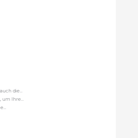
ch die...
um Ihre...
...