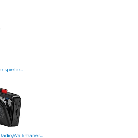
spieler...
Radio,Walkmaner...