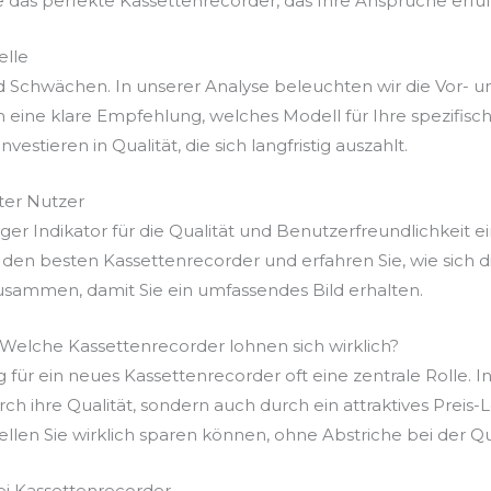
e das perfekte Kassettenrecorder, das Ihre Ansprüche erfüll
elle
d Schwächen. In unserer Analyse beleuchten wir die Vor- u
eine klare Empfehlung, welches Modell für Ihre spezifis
vestieren in Qualität, die sich langfristig auszahlt.
er Nutzer
r Indikator für die Qualität und Benutzerfreundlichkeit ei
den besten Kassettenrecorder und erfahren Sie, wie sich d
usammen, damit Sie ein umfassendes Bild erhalten.
: Welche Kassettenrecorder lohnen sich wirklich?
g für ein neues Kassettenrecorder oft eine zentrale Rolle. I
rch ihre Qualität, sondern auch durch ein attraktives Preis
llen Sie wirklich sparen können, ohne Abstriche bei der Q
ei Kassettenrecorder