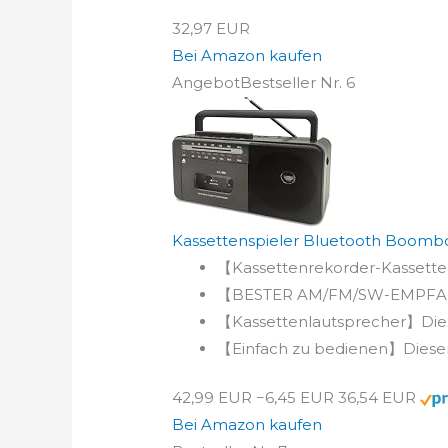
32,97 EUR
Bei Amazon kaufen
Angebot
Bestseller Nr. 6
Kassettenspieler Bluetooth Boombo
【Kassettenrekorder-Kassettens
【BESTER AM/FM/SW-EMPFANG】W
【Kassettenlautsprecher】Dieser
【Einfach zu bedienen】Dieser 
42,99 EUR
−6,45 EUR
36,54 EUR
Bei Amazon kaufen