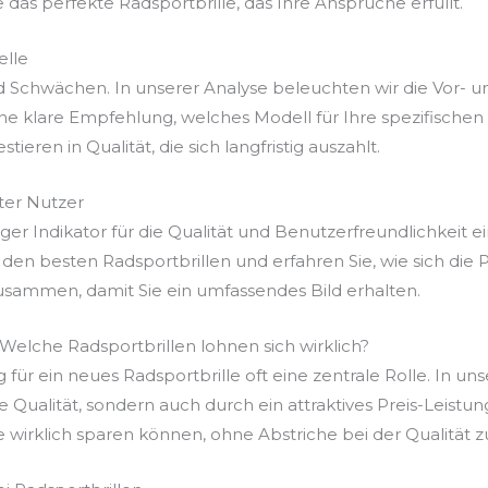
 das perfekte Radsportbrille, das Ihre Ansprüche erfüllt.
elle
d Schwächen. In unserer Analyse beleuchten wir die Vor- u
e klare Empfehlung, welches Modell für Ihre spezifischen 
ieren in Qualität, die sich langfristig auszahlt.
er Nutzer
r Indikator für die Qualität und Benutzerfreundlichkeit ei
den besten Radsportbrillen und erfahren Sie, wie sich die
usammen, damit Sie ein umfassendes Bild erhalten.
 Welche Radsportbrillen lohnen sich wirklich?
 für ein neues Radsportbrille oft eine zentrale Rolle. In un
re Qualität, sondern auch durch ein attraktives Preis-Leist
e wirklich sparen können, ohne Abstriche bei der Qualität 