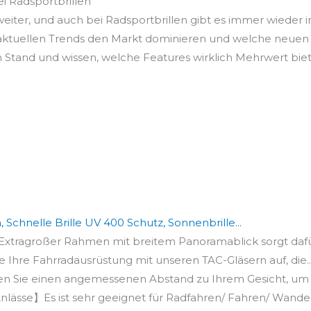
i Radsportbrillen
 weiter, und auch bei Radsportbrillen gibt es immer wieder
 aktuellen Trends den Markt dominieren und welche neuen 
 Stand und wissen, welche Features wirklich Mehrwert bie
Schnelle Brille UV 400 Schutz, Sonnenbrille...
agroßer Rahmen mit breitem Panoramablick sorgt dafür, 
e Ihre Fahrradausrüstung mit unseren TAC-Gläsern auf, die..
 Sie einen angemessenen Abstand zu Ihrem Gesicht, um e
lässe】Es ist sehr geeignet für Radfahren/ Fahren/ Wander