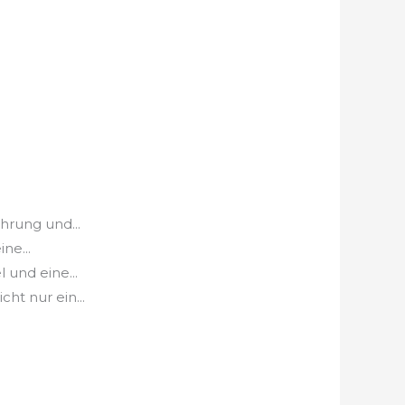
hrung und...
ne...
und eine...
t nur ein...