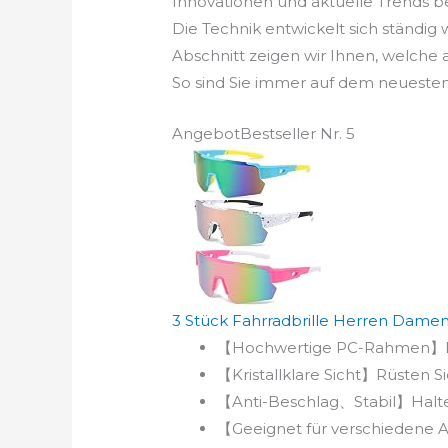
Innovationen und aktuelle Trends be
Die Technik entwickelt sich ständig
Abschnitt zeigen wir Ihnen, welche
So sind Sie immer auf dem neuesten
Angebot
Bestseller Nr. 5
3 Stück Fahrradbrille Herren Damen, 
【Hochwertige PC-Rahmen】Extr
【Kristallklare Sicht】Rüsten Si
【Anti-Beschlag、Stabil】Halten
【Geeignet für verschiedene An