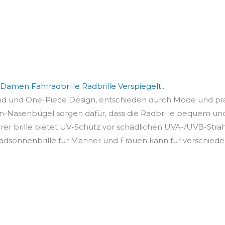
amen Fahrradbrille Radbrille Verspiegelt...
nd und One-Piece Design, entschieden durch Mode und prakt
on-Nasenbügel sorgen dafür, dass die Radbrille bequem und
r brille bietet UV-Schutz vor schädlichen UVA-/UVB-Strahle
dsonnenbrille für Männer und Frauen kann für verschieden