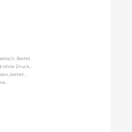
isch. Bietet...
 ohne Druck...
n, bietet...
e...