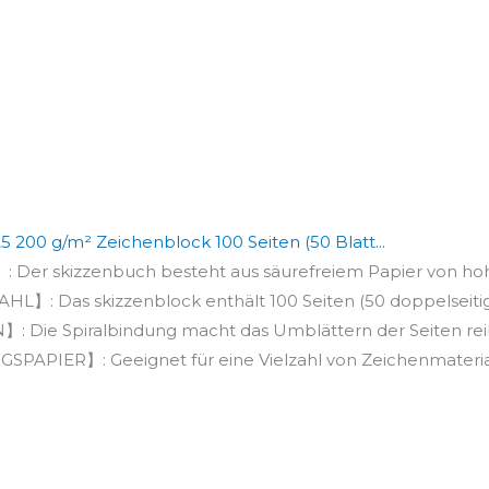
00 g/m² Zeichenblock 100 Seiten (50 Blatt...
r skizzenbuch besteht aus säurefreiem Papier von hoher
 Das skizzenblock enthält 100 Seiten (50 doppelseitig) 
ie Spiralbindung macht das Umblättern der Seiten reib
IER】: Geeignet für eine Vielzahl von Zeichenmateriali