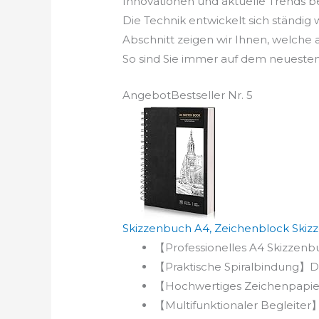
Innovationen und aktuelle Trends b
Die Technik entwickelt sich ständig
Abschnitt zeigen wir Ihnen, welche
So sind Sie immer auf dem neuesten
Angebot
Bestseller Nr. 5
Skizzenbuch A4, Zeichenblock Skiz
【Professionelles A4 Skizzenbu
【Praktische Spiralbindung】Dan
【Hochwertiges Zeichenpapier】
【Multifunktionaler Begleiter