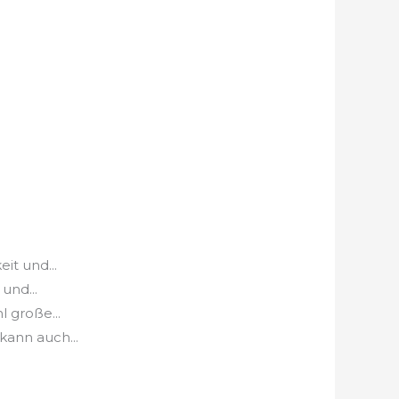
it und...
und...
 große...
kann auch...