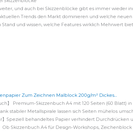
ei Skizzenblöcke
 weiter, und auch bei Skizzenblöcke gibt es immer wieder 
 aktuellen Trends den Markt dominieren und welche neuen 
 Stand und wissen, welche Features wirklich Mehrwert bie
zenpapier Zum Zeichnen Malblock 200g/m² Dickes...
ch】 Premium-Skizzenbuch A4 mit 120 Seiten (60 Blatt) in r
k stabiler Metallspirale lassen sich Seiten mühelos umsch
Speziell behandeltes Papier verhindert Durchdrücken und
】 Ob Skizzenbuch A4 für Design-Workshops, Zeichenblock fü