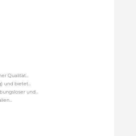
 Qualität...
und bietet...
ungsloser und...
en...