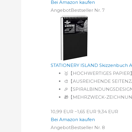
Bei Amazon kaufen
Angebot
Bestseller Nr. 7
STATIONERY ISLAND Skizzenbuch A5 2
🥇【HOCHWERTIGES PAPIER】: De
🎨【AUSREICHENDE SEITENZAHL】:
🎉【SPIRALBINDUNGSDESIGN】: D
🎁【MEHRZWECK-ZEICHNUNGSPAP
10,99 EUR
−1,65 EUR
9,34 EUR
Bei Amazon kaufen
Angebot
Bestseller Nr. 8