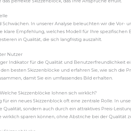
e das perfekte Skizzenblock, das Ihre Ansprüche erfüllt.
elle
d Schwächen. In unserer Analyse beleuchten wir die Vor- u
 klare Empfehlung, welches Modell für Ihre spezifischen B
ieren in Qualität, die sich langfristig auszahlt.
er Nutzer
r Indikator für die Qualität und Benutzerfreundlichkeit ei
den besten Skizzenblöcke und erfahren Sie, wie sich die P
usammen, damit Sie ein umfassendes Bild erhalten.
: Welche Skizzenblöcke lohnen sich wirklich?
g für ein neues Skizzenblock oft eine zentrale Rolle. In uns
re Qualität, sondern auch durch ein attraktives Preis-Leist
e wirklich sparen können, ohne Abstriche bei der Qualität 