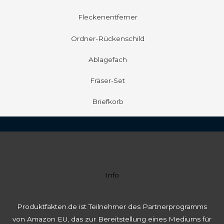
Fleckenentferner
Ordner-Rückenschild
Ablagefach
Fräser-Set
Briefkorb
Info
Produktfakten.de ist Teilnehmer des Partnerprogramms
von Amazon EU, das zur Bereitstellung eines Mediums für