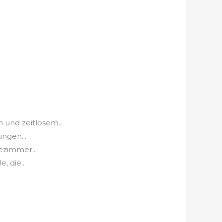
und zeitlosem...
ngen...
ezimmer...
, die...