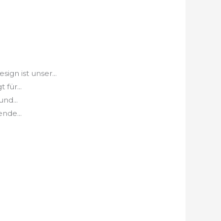
n ist unser...
für...
nd...
nde...