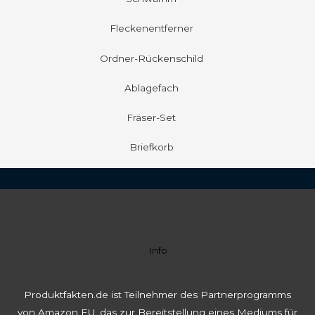
Fleckenentferner
Ordner-Rückenschild
Ablagefach
Fräser-Set
Briefkorb
Info
Produktfakten.de ist Teilnehmer des Partnerprogramms
von Amazon EU, das zur Bereitstellung eines Mediums für